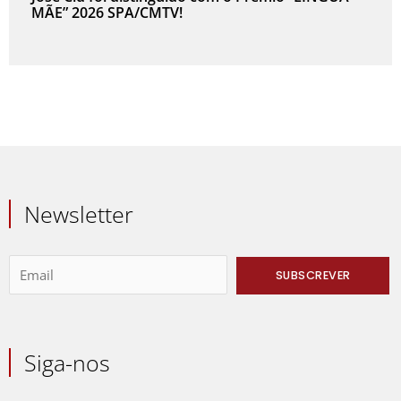
MÃE” 2026 SPA/CMTV!
Newsletter
Siga-nos