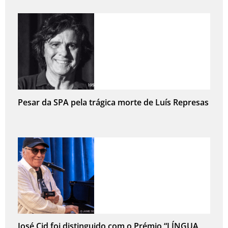
Pesar da SPA pela trágica morte de Luís Represas
José Cid foi distinguido com o Prémio “LÍNGUA