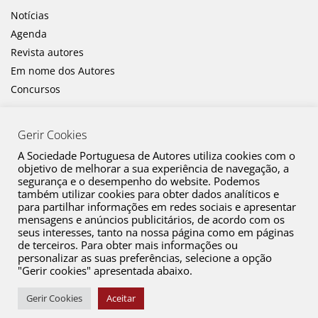
Notícias
Agenda
Revista autores
Em nome dos Autores
Concursos
Gerir Cookies
A Sociedade Portuguesa de Autores utiliza cookies com o
objetivo de melhorar a sua experiência de navegação, a
segurança e o desempenho do website. Podemos
também utilizar cookies para obter dados analíticos e
Canal de Denúncia
para partilhar informações em redes sociais e apresentar
mensagens e anúncios publicitários, de acordo com os
Plano de Prevenção de Riscos de Corrupção e Infrações Conexas
seus interesses, tanto na nossa página como em páginas
de terceiros. Para obter mais informações ou
Política de Privacidade
personalizar as suas preferências, selecione a opção
Política de Cookies
"Gerir cookies" apresentada abaixo.
Copyright © 2026 SPA. Todos os direitos reservados
Gerir Cookies
Aceitar