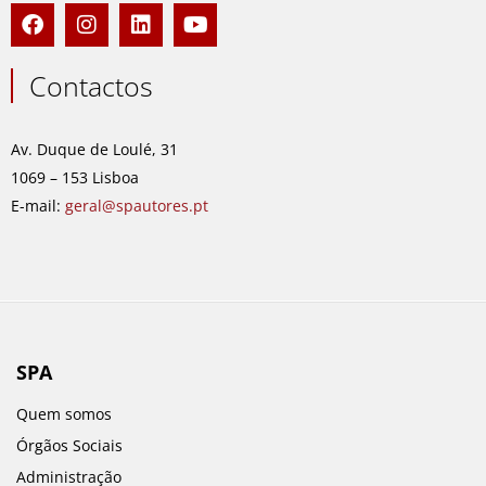
F
I
L
Y
a
n
i
o
c
s
n
u
e
t
k
t
Contactos
b
a
e
u
o
g
d
b
o
r
i
e
Av. Duque de Loulé, 31
k
a
n
1069 – 153 Lisboa
m
E-mail:
geral@spautores.pt
SPA
Quem somos
Órgãos Sociais
Administração