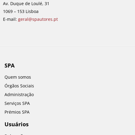
o
r
i
e
Av. Duque de Loulé, 31
k
a
n
1069 – 153 Lisboa
m
E-mail:
geral@spautores.pt
SPA
Quem somos
Órgãos Sociais
Administração
Serviços SPA
Prémios SPA
Usuários