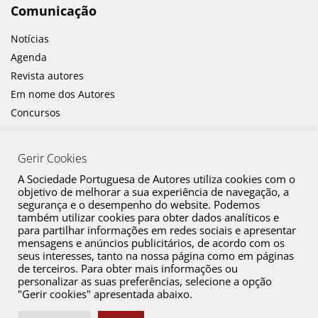
Comunicação
Notícias
Agenda
Revista autores
Em nome dos Autores
Concursos
Gerir Cookies
A Sociedade Portuguesa de Autores utiliza cookies com o
objetivo de melhorar a sua experiência de navegação, a
segurança e o desempenho do website. Podemos
também utilizar cookies para obter dados analíticos e
Canal de Denúncia
para partilhar informações em redes sociais e apresentar
mensagens e anúncios publicitários, de acordo com os
Plano de Prevenção de Riscos de Corrupção e Infrações Conexas
seus interesses, tanto na nossa página como em páginas
de terceiros. Para obter mais informações ou
Política de Privacidade
personalizar as suas preferências, selecione a opção
Política de Cookies
"Gerir cookies" apresentada abaixo.
Copyright © 2026 SPA. Todos os direitos reservados