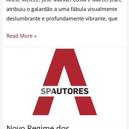
de
atribuiu o galardão a uma fábula visualmente
Cinema
deslumbrante e profundamente vibrante, que
de
Animação
Read More »
de
Lisboa
Novo
Regime
dos
Trabalhadores
Independentes
Novo Regime dos