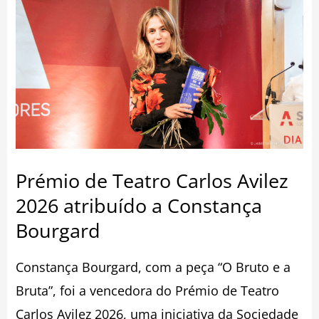
de
Teatro
Carlos
Avilez
2026
atribuído
a
Prémio de Teatro Carlos Avilez
Constança
2026 atribuído a Constança
Bourgard
Bourgard
Constança Bourgard, com a peça “O Bruto e a
Bruta”, foi a vencedora do Prémio de Teatro
Carlos Avilez 2026, uma iniciativa da Sociedade