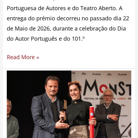
Portuguesa de Autores e do Teatro Aberto. A
entrega do prémio decorreu no passado dia 22
de Maio de 2026, durante a celebração do Dia
do Autor Português e do 101.º
Read More »
“Cão
Sozinho”
de
Marta
Reis
Andrade
é