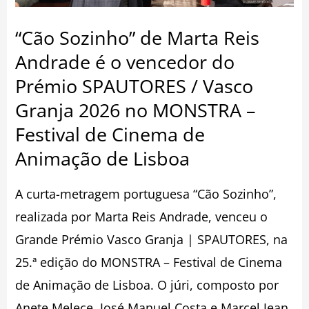
o
“Cão Sozinho” de Marta Reis
vencedor
Andrade é o vencedor do
do
Prémio SPAUTORES / Vasco
Prémio
Granja 2026 no MONSTRA –
SPAUTORES
Festival de Cinema de
/
Animação de Lisboa
Vasco
Granja
A curta-metragem portuguesa “Cão Sozinho”,
2026
realizada por Marta Reis Andrade, venceu o
no
Grande Prémio Vasco Granja | SPAUTORES, na
MONSTRA
25.ª edição do MONSTRA – Festival de Cinema
–
de Animação de Lisboa. O júri, composto por
Festival
Anete Melece, José Manuel Costa e Marcel Jean,