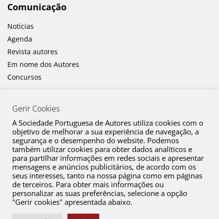
Comunicação
Notícias
Agenda
Revista autores
Em nome dos Autores
Concursos
Gerir Cookies
A Sociedade Portuguesa de Autores utiliza cookies com o
objetivo de melhorar a sua experiência de navegação, a
segurança e o desempenho do website. Podemos
também utilizar cookies para obter dados analíticos e
Canal de Denúncia
para partilhar informações em redes sociais e apresentar
mensagens e anúncios publicitários, de acordo com os
Plano de Prevenção de Riscos de Corrupção e Infrações Conexas
seus interesses, tanto na nossa página como em páginas
de terceiros. Para obter mais informações ou
Política de Privacidade
personalizar as suas preferências, selecione a opção
Política de Cookies
"Gerir cookies" apresentada abaixo.
Copyright © 2026 SPA. Todos os direitos reservados