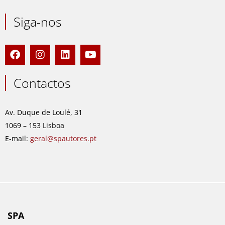
Siga-nos
F
I
L
Y
a
n
i
o
c
s
n
u
e
t
k
t
Contactos
b
a
e
u
o
g
d
b
o
r
i
e
Av. Duque de Loulé, 31
k
a
n
1069 – 153 Lisboa
m
E-mail:
geral@spautores.pt
SPA