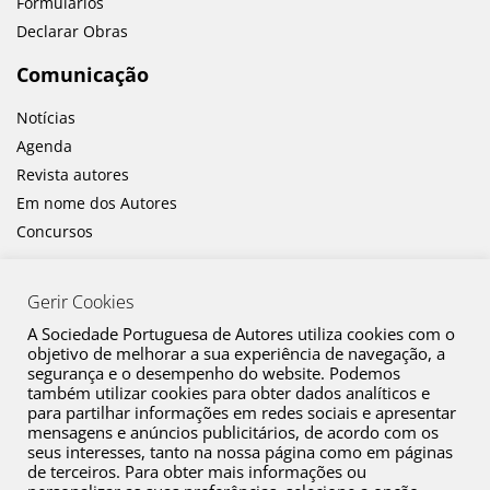
Formulários
Declarar Obras
Comunicação
Notícias
Agenda
Revista autores
Em nome dos Autores
Concursos
Gerir Cookies
A Sociedade Portuguesa de Autores utiliza cookies com o
objetivo de melhorar a sua experiência de navegação, a
segurança e o desempenho do website. Podemos
também utilizar cookies para obter dados analíticos e
Canal de Denúncia
para partilhar informações em redes sociais e apresentar
mensagens e anúncios publicitários, de acordo com os
Plano de Prevenção de Riscos de Corrupção e Infrações Conexas
seus interesses, tanto na nossa página como em páginas
de terceiros. Para obter mais informações ou
Política de Privacidade