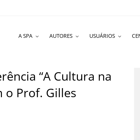
A SPA
AUTORES
USUÁRIOS
CE
erência “A Cultura na
o Prof. Gilles