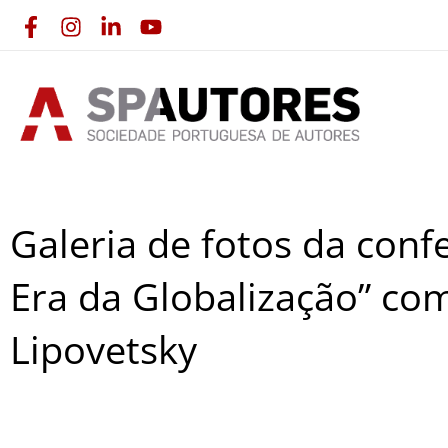
Skip
to
content
Galeria de fotos da conf
Era da Globalização” com 
Lipovetsky