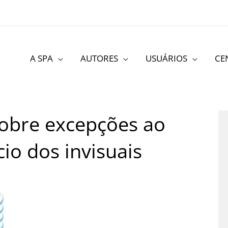
A SPA
AUTORES
USUÁRIOS
CE
obre excepções ao
cio dos invisuais