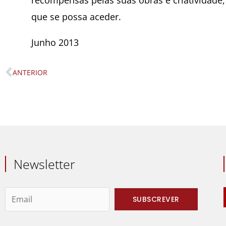
recompensas pelas suas obras e criatividade
que se possa aceder.
Junho 2013
ANTERIOR
Prev
Newsletter