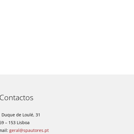
t
Contactos
. Duque de Loulé, 31
69 – 153 Lisboa
mail:
geral@spautores.pt