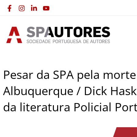
Skip
to
content
Pesar da SPA pela mort
Albuquerque / Dick Has
da literatura Policial Po