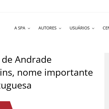
A SPA
AUTORES
USUÁRIOS
CE
e de Andrade
kins, nome importante
rtuguesa