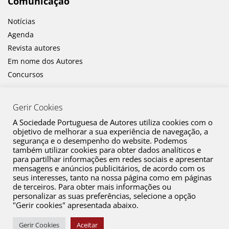
Comunicação
Notícias
Agenda
Revista autores
Em nome dos Autores
Concursos
Gerir Cookies
A Sociedade Portuguesa de Autores utiliza cookies com o
objetivo de melhorar a sua experiência de navegação, a
segurança e o desempenho do website. Podemos
também utilizar cookies para obter dados analíticos e
Canal de Denúncia
para partilhar informações em redes sociais e apresentar
mensagens e anúncios publicitários, de acordo com os
Plano de Prevenção de Riscos de Corrupção e Infrações Conexas
seus interesses, tanto na nossa página como em páginas
de terceiros. Para obter mais informações ou
Política de Privacidade
personalizar as suas preferências, selecione a opção
Política de Cookies
"Gerir cookies" apresentada abaixo.
Copyright © 2026 SPA. Todos os direitos reservados
Gerir Cookies
Aceitar