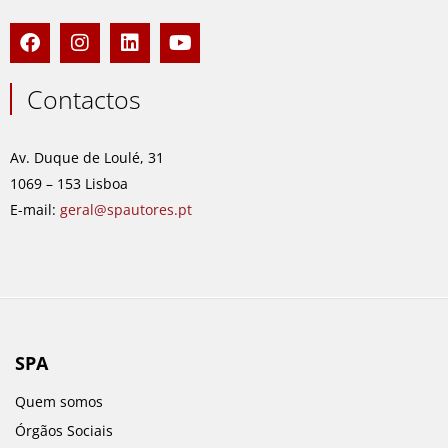
F
I
L
Y
a
n
i
o
c
s
n
u
e
t
k
t
Contactos
b
a
e
u
o
g
d
b
o
r
i
e
Av. Duque de Loulé, 31
k
a
n
1069 – 153 Lisboa
m
E-mail:
geral@spautores.pt
SPA
Quem somos
Órgãos Sociais