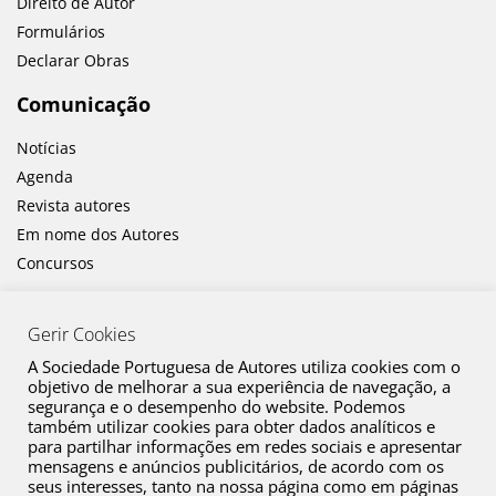
Direito de Autor
Formulários
Declarar Obras
Comunicação
Notícias
Agenda
Revista autores
Em nome dos Autores
Concursos
Gerir Cookies
A Sociedade Portuguesa de Autores utiliza cookies com o
objetivo de melhorar a sua experiência de navegação, a
segurança e o desempenho do website. Podemos
também utilizar cookies para obter dados analíticos e
Canal de Denúncia
para partilhar informações em redes sociais e apresentar
mensagens e anúncios publicitários, de acordo com os
Plano de Prevenção de Riscos de Corrupção e Infrações Conexas
seus interesses, tanto na nossa página como em páginas