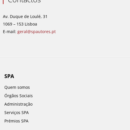
b
a
e
u
o
g
d
b
o
r
i
e
Av. Duque de Loulé, 31
k
a
n
1069 – 153 Lisboa
m
E-mail:
geral@spautores.pt
SPA
Quem somos
Órgãos Sociais
Administração
Serviços SPA
Prémios SPA