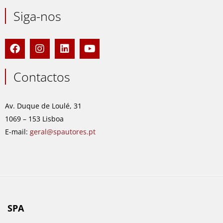
Siga-nos
F
I
L
Y
a
n
i
o
c
s
n
u
e
t
k
t
Contactos
b
a
e
u
o
g
d
b
o
r
i
e
Av. Duque de Loulé, 31
k
a
n
1069 – 153 Lisboa
m
E-mail:
geral@spautores.pt
SPA