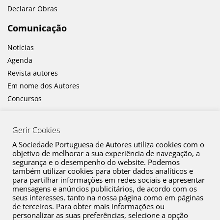
Declarar Obras
Comunicação
Notícias
Agenda
Revista autores
Em nome dos Autores
Concursos
Gerir Cookies
A Sociedade Portuguesa de Autores utiliza cookies com o
objetivo de melhorar a sua experiência de navegação, a
segurança e o desempenho do website. Podemos
também utilizar cookies para obter dados analíticos e
Canal de Denúncia
para partilhar informações em redes sociais e apresentar
mensagens e anúncios publicitários, de acordo com os
Plano de Prevenção de Riscos de Corrupção e Infrações Conexas
seus interesses, tanto na nossa página como em páginas
de terceiros. Para obter mais informações ou
Política de Privacidade
personalizar as suas preferências, selecione a opção