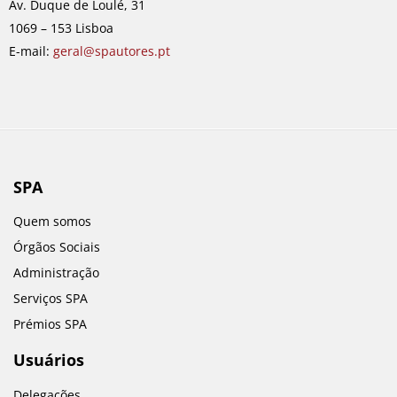
Av. Duque de Loulé, 31
k
a
n
1069 – 153 Lisboa
m
E-mail:
geral@spautores.pt
SPA
Quem somos
Órgãos Sociais
Administração
Serviços SPA
Prémios SPA
Usuários
Delegações