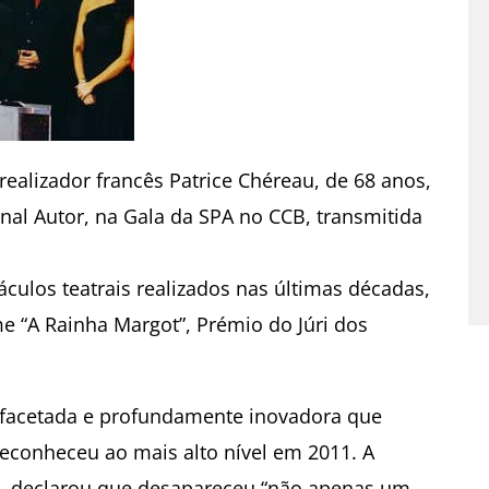
ealizador francês Patrice Chéreau, de 68 anos,
nal Autor, na Gala da SPA no CCB, transmitida
culos teatrais realizados nas últimas décadas,
me “A Rainha Margot”, Prémio do Júri dos
tifacetada e profundamente inovadora que
reconheceu ao mais alto nível em 2011. A
tti, declarou que desapareceu “não apenas um