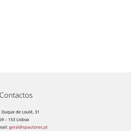
t
Contactos
. Duque de Loulé, 31
69 – 153 Lisboa
mail:
geral@spautores.pt