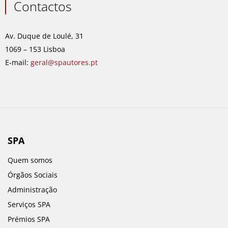
e
t
k
t
Contactos
b
a
e
u
o
g
d
b
o
r
i
e
Av. Duque de Loulé, 31
k
a
n
1069 – 153 Lisboa
m
E-mail:
geral@spautores.pt
SPA
Quem somos
Órgãos Sociais
Administração
Serviços SPA
Prémios SPA