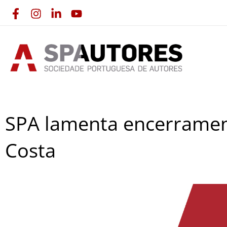
Skip
to
content
SPA lamenta encerrament
Costa