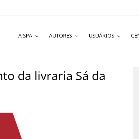
A SPA
AUTORES
USUÁRIOS
CE
o da livraria Sá da