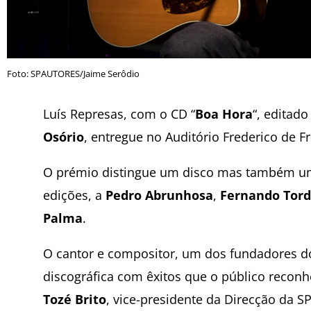
Foto: SPAUTORES/Jaime Serôdio
Luís Represas, com o CD “
Boa Hora
“, editad
Osório
, entregue no Auditório Frederico de Fr
O prémio distingue um disco mas também uma 
edições, a
Pedro Abrunhosa
,
Fernando Tor
Palma
.
O cantor e compositor, um dos fundadores d
discográfica com êxitos que o público reconh
Tozé Brito
, vice-presidente da Direcção da S