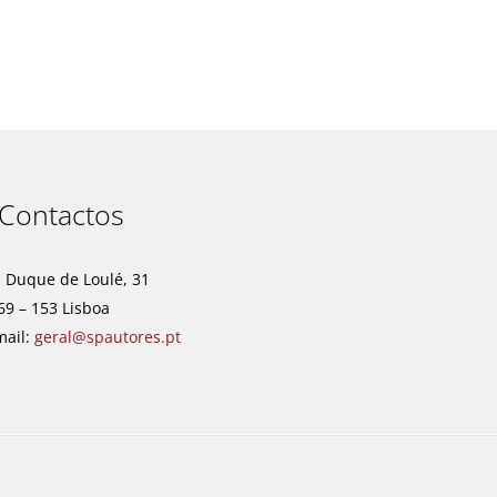
t
Contactos
. Duque de Loulé, 31
69 – 153 Lisboa
mail:
geral@spautores.pt