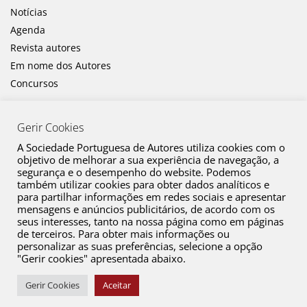
Notícias
Agenda
Revista autores
Em nome dos Autores
Concursos
Gerir Cookies
A Sociedade Portuguesa de Autores utiliza cookies com o
objetivo de melhorar a sua experiência de navegação, a
segurança e o desempenho do website. Podemos
também utilizar cookies para obter dados analíticos e
Canal de Denúncia
para partilhar informações em redes sociais e apresentar
mensagens e anúncios publicitários, de acordo com os
Plano de Prevenção de Riscos de Corrupção e Infrações Conexas
seus interesses, tanto na nossa página como em páginas
de terceiros. Para obter mais informações ou
Política de Privacidade
personalizar as suas preferências, selecione a opção
Política de Cookies
"Gerir cookies" apresentada abaixo.
Copyright © 2026 SPA. Todos os direitos reservados
Gerir Cookies
Aceitar