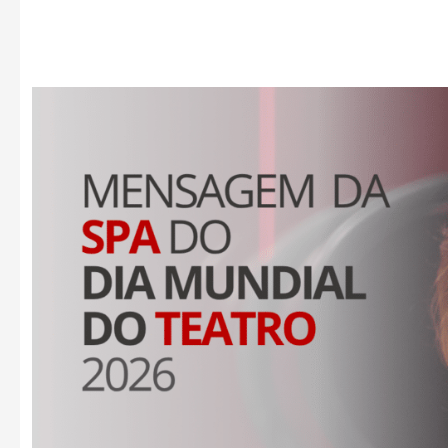
Mensagem
da
SPA
para
o
Dia
Mundial
do
Teatro
2026,
por