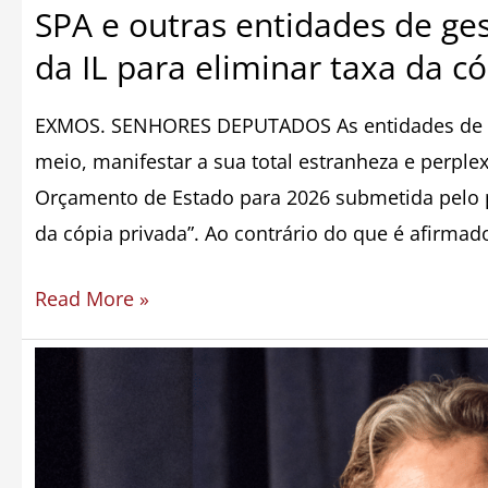
cópia
SPA e outras entidades de ge
privada
da IL para eliminar taxa da c
EXMOS. SENHORES DEPUTADOS As entidades de ges
meio, manifestar a sua total estranheza e perple
Orçamento de Estado para 2026 submetida pelo par
da cópia privada”. Ao contrário do que é afirmado
Read More »
Mensagem
da
SPA
para