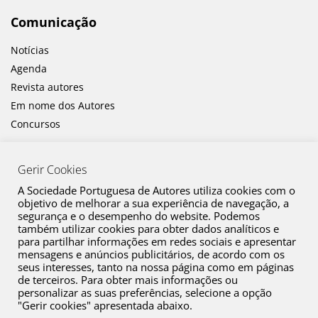
Comunicação
Notícias
Agenda
Revista autores
Em nome dos Autores
Concursos
Gerir Cookies
A Sociedade Portuguesa de Autores utiliza cookies com o
objetivo de melhorar a sua experiência de navegação, a
segurança e o desempenho do website. Podemos
também utilizar cookies para obter dados analíticos e
Canal de Denúncia
para partilhar informações em redes sociais e apresentar
mensagens e anúncios publicitários, de acordo com os
Plano de Prevenção de Riscos de Corrupção e Infrações Conexas
seus interesses, tanto na nossa página como em páginas
de terceiros. Para obter mais informações ou
Política de Privacidade
personalizar as suas preferências, selecione a opção
Política de Cookies
"Gerir cookies" apresentada abaixo.