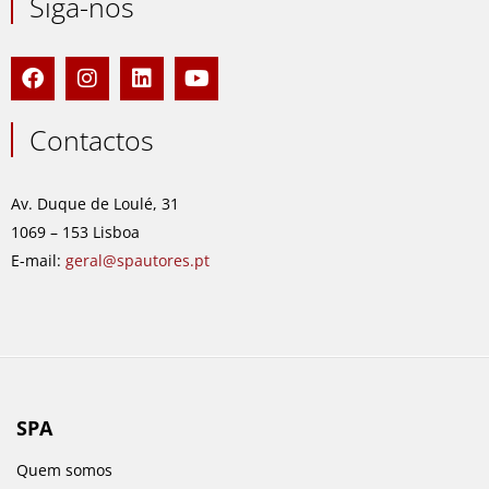
Siga-nos
F
I
L
Y
a
n
i
o
c
s
n
u
e
t
k
t
Contactos
b
a
e
u
o
g
d
b
o
r
i
e
Av. Duque de Loulé, 31
k
a
n
1069 – 153 Lisboa
m
E-mail:
geral@spautores.pt
SPA
Quem somos