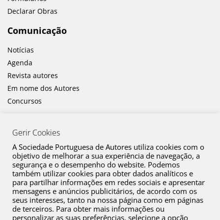
Declarar Obras
Comunicação
Notícias
Agenda
Revista autores
Em nome dos Autores
Concursos
Gerir Cookies
A Sociedade Portuguesa de Autores utiliza cookies com o
objetivo de melhorar a sua experiência de navegação, a
segurança e o desempenho do website. Podemos
também utilizar cookies para obter dados analíticos e
Canal de Denúncia
para partilhar informações em redes sociais e apresentar
mensagens e anúncios publicitários, de acordo com os
Plano de Prevenção de Riscos de Corrupção e Infrações Conexas
seus interesses, tanto na nossa página como em páginas
de terceiros. Para obter mais informações ou
Política de Privacidade
personalizar as suas preferências, selecione a opção