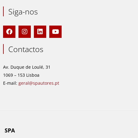
Siga-nos
F
I
L
Y
a
n
i
o
c
s
n
u
e
t
k
t
Contactos
b
a
e
u
o
g
d
b
o
r
i
e
Av. Duque de Loulé, 31
k
a
n
1069 – 153 Lisboa
m
E-mail:
geral@spautores.pt
SPA