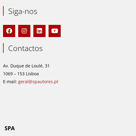
Siga-nos
F
I
L
Y
a
n
i
o
c
s
n
u
e
t
k
t
Contactos
b
a
e
u
o
g
d
b
o
r
i
e
Av. Duque de Loulé, 31
k
a
n
1069 – 153 Lisboa
m
E-mail:
geral@spautores.pt
SPA