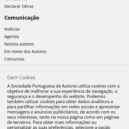
Declarar Obras
Comunicação
Notícias
Agenda
Revista autores
Em nome dos Autores
Concursos
Gerir Cookies
A Sociedade Portuguesa de Autores utiliza cookies com o
objetivo de melhorar a sua experiência de navegação, a
segurança e o desempenho do website. Podemos
também utilizar cookies para obter dados analíticos e
Canal de Denúncia
para partilhar informações em redes sociais e apresentar
mensagens e anúncios publicitários, de acordo com os
Plano de Prevenção de Riscos de Corrupção e Infrações Conexas
seus interesses, tanto na nossa página como em páginas
de terceiros. Para obter mais informações ou
Política de Privacidade
personalizar as suas preferências, selecione a opção